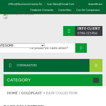
Office@businessGrowUp.ro
/
Ivan.silviu@gmail.com
Autentificare
Finalizare Comanda
Contul Meu
Cos De Cumparaturi
INFO CLIENT
0786.123.456
0
CUMPARATURI
CATEGORY
HOME
/
GOLDPLAST
>
EASY COLLECTION