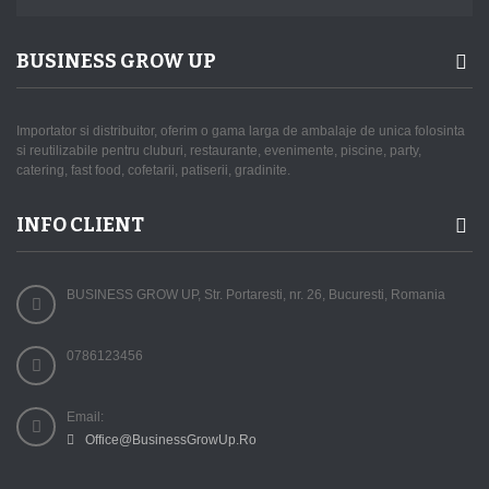
BUSINESS GROW UP
Importator si distribuitor, oferim o gama larga de ambalaje de unica folosinta
si reutilizabile pentru cluburi, restaurante, evenimente, piscine, party,
catering, fast food, cofetarii, patiserii, gradinite.
INFO CLIENT
BUSINESS GROW UP, Str. Portaresti, nr. 26, Bucuresti, Romania
0786123456
Email:
Office@BusinessGrowUp.Ro