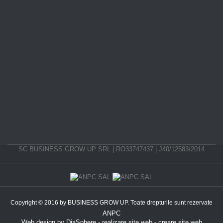
SC BUSINESS GROW UP SRL | RO33747437 | J40/12583/2014
Copyright © 2016 by BUSINESS GROW UP. Toate drepturile sunt rezervate
ANPC
Web design
by
DiaSphere
-
realizare site web
-
creare site web