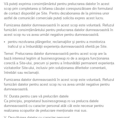
Vă puteți exprima consimțământul pentru prelucrarea datelor în acest
scop prin completarea și bifarea căsuței corespunzătoare din formularul
de contact disponibil pe Site. Pentru dezabonarea de la primirea unor
astfel de comunicări comerciale puteți solicita expres acest lucru.
Furnizarea datelor dumneavoastră în acest scop este voluntară. Refuzul
furnizării consimțământului pentru prelucrarea datelor dumneavoastră în
acest scop nu va avea urmări negative pentru dumneavoastră.
pentru rezolvarea plângerilor, reclamaţiilor şi pentru a monitoriza
traficul și a îmbunătăţii experiența dumneavoastră oferită pe Site.
Temei: Prelucrarea datelor dumneavoastră pentru acest scop are la
bază interesul legitim al businessgrowup.ro de a asigura funcționarea
corectă a Site-ului, precum și pentru a îmbunătății permanent experiența
vizitatorilor Site-ului, inclusiv prin soluționarea diferitelor comentarii,
întrebări sau reclamații.
Furnizarea datelor dumneavoastră în acest scop este voluntară. Refuzul
furnizării datelor pentru acest scop nu va avea urmări negative pentru
dumneavoastră.
IV. Durata pentru care vă prelucrăm datele
Ca principiu, proprietarul businessgrowup.ro va prelucra datele
dumneavoastră cu caracter personal atât cât este necesar pentru
realizarea scopurilor de prelucrare menționate mai sus.
V. Dezvăluirea datelor cu caracter personal