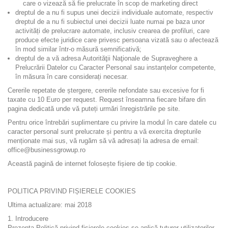
care o vizează să fie prelucrate în scop de marketing direct
dreptul de a nu fi supus unei decizii individuale automate, respectiv
dreptul de a nu fi subiectul unei decizii luate numai pe baza unor
activități de prelucrare automate, inclusiv crearea de profiluri, care
produce efecte juridice care privesc persoana vizată sau o afectează
în mod similar într-o măsură semnificativă;
dreptul de a vă adresa Autorităţii Naţionale de Supraveghere a
Prelucrării Datelor cu Caracter Personal sau instanțelor competente,
în măsura în care considerați necesar.
Cererile repetate de ștergere, cererile nefondate sau excesive for fi
taxate cu 10 Euro per request. Request înseamna fiecare bifare din
pagina dedicată unde vă puteți urmări înregistrările pe site.
Pentru orice întrebări suplimentare cu privire la modul în care datele cu
caracter personal sunt prelucrate și pentru a vă exercita drepturile
menționate mai sus, vă rugăm să vă adresați la adresa de email:
office@businessgrowup.ro
Această pagină de internet folosește fișiere de tip cookie.
POLITICA PRIVIND FIȘIERELE COOKIES
Ultima actualizare: mai 2018
1. Introducere
Prezenta Politică privind fișierele cookies se aplică tuturor utilizatorilor