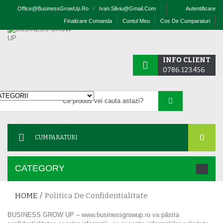
Office@businessGrowUp.ro
/
Ivan.silviu@gmail.com
Autentificare
Finalizare Comanda
Contul Meu
Cos De Cumparaturi
INFO CLIENT
0786.123.456
0
CUMPARATURI
CATEGORY
HOME
/
Politica De Confidentialitate
BUSINESS GROW UP – www.businessgrowup.ro va păstra