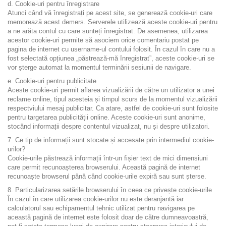
d. Cookie-uri pentru înregistrare
Atunci când vă înregistrați pe acest site, se generează cookie-uri care
memorează acest demers. Serverele utilizează aceste cookie-uri pentru
a ne arăta contul cu care sunteți înregistrat. De asemenea, utilizarea
acestor cookie-uri permite să asociem orice comentariu postat pe
pagina de internet cu username-ul contului folosit. În cazul în care nu a
fost selectată opțiunea „păstrează-mă înregistrat”, aceste cookie-uri se
vor șterge automat la momentul terminării sesiunii de navigare.
e. Cookie-uri pentru publicitate
Aceste cookie-uri permit aflarea vizualizării de către un utilizator a unei
reclame online, tipul acesteia și timpul scurs de la momentul vizualizării
respectviului mesaj publicitar. Ca atare, astfel de cookie-uri sunt folosite
pentru targetarea publicității online. Aceste cookie-uri sunt anonime,
stocând informații despre contentul vizualizat, nu și despre utilizatori.
7. Ce tip de informații sunt stocate și accesate prin intermediul cookie-
urilor?
Cookie-urile păstrează informații într-un fișier text de mici dimensiuni
care permit recunoașterea browserului. Această pagină de internet
recunoaște browserul până când cookie-urile expiră sau sunt șterse.
8. Particularizarea setările browserului în ceea ce privește cookie-urile
În cazul în care utilizarea cookie-urilor nu este deranjantă iar
calculatorul sau echipamentul tehnic utilizat pentru navigarea pe
această pagină de internet este folosit doar de către dumneavoastră,