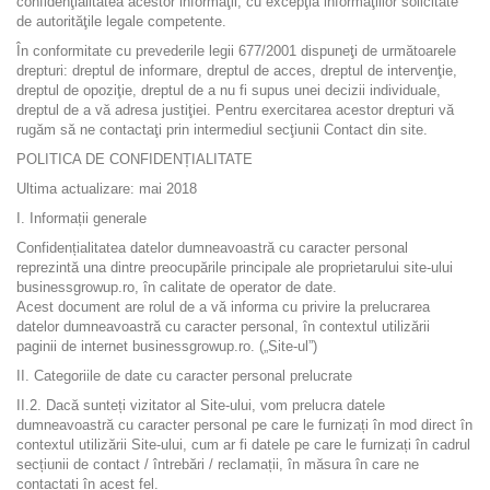
confidenţialitatea acestor informaţii, cu excepţia informaţiilor solicitate
de autorităţile legale competente.
În conformitate cu prevederile legii 677/2001 dispuneţi de următoarele
drepturi: dreptul de informare, dreptul de acces, dreptul de intervenţie,
dreptul de opoziţie, dreptul de a nu fi supus unei decizii individuale,
dreptul de a vă adresa justiţiei. Pentru exercitarea acestor drepturi vă
rugăm să ne contactaţi prin intermediul secţiunii Contact din site.
POLITICA DE CONFIDENȚIALITATE
Ultima actualizare: mai 2018
I. Informații generale
Confidențialitatea datelor dumneavoastră cu caracter personal
reprezintă una dintre preocupările principale ale proprietarului site-ului
businessgrowup.ro, în calitate de operator de date.
Acest document are rolul de a vă informa cu privire la prelucrarea
datelor dumneavoastră cu caracter personal, în contextul utilizării
paginii de internet businessgrowup.ro. („Site-ul”)
II. Categoriile de date cu caracter personal prelucrate
II.2. Dacă sunteți vizitator al Site-ului, vom prelucra datele
dumneavoastră cu caracter personal pe care le furnizați în mod direct în
contextul utilizării Site-ului, cum ar fi datele pe care le furnizați în cadrul
secțiunii de contact / întrebări / reclamații, în măsura în care ne
contactați în acest fel.