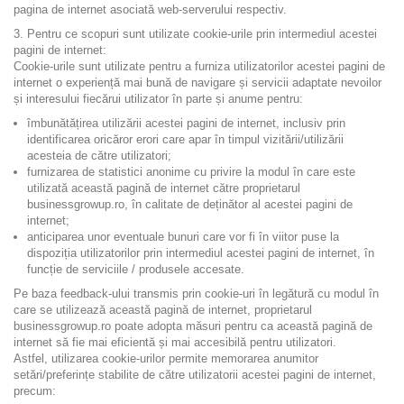
pagina de internet asociată web-serverului respectiv.
3. Pentru ce scopuri sunt utilizate cookie-urile prin intermediul acestei
pagini de internet:
Cookie-urile sunt utilizate pentru a furniza utilizatorilor acestei pagini de
internet o experiență mai bună de navigare și servicii adaptate nevoilor
și interesului fiecărui utilizator în parte și anume pentru:
îmbunătățirea utilizării acestei pagini de internet, inclusiv prin
identificarea oricăror erori care apar în timpul vizitării/utilizării
acesteia de către utilizatori;
furnizarea de statistici anonime cu privire la modul în care este
utilizată această pagină de internet către proprietarul
businessgrowup.ro, în calitate de deținător al acestei pagini de
internet;
anticiparea unor eventuale bunuri care vor fi în viitor puse la
dispoziția utilizatorilor prin intermediul acestei pagini de internet, în
funcție de serviciile / produsele accesate.
Pe baza feedback-ului transmis prin cookie-uri în legătură cu modul în
care se utilizează această pagină de internet, proprietarul
businessgrowup.ro poate adopta măsuri pentru ca această pagină de
internet să fie mai eficientă și mai accesibilă pentru utilizatori.
Astfel, utilizarea cookie-urilor permite memorarea anumitor
setări/preferințe stabilite de către utilizatorii acestei pagini de internet,
precum: