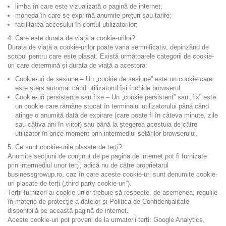
limba în care este vizualizată o pagină de internet;
moneda în care se exprimă anumite prețuri sau tarife;
facilitarea accesului în contul utilizatorilor;
4. Care este durata de viață a cookie-urilor?
Durata de viață a cookie-urilor poate varia semnificativ, depinzând de
scopul pentru care este plasat. Există următoarele categorii de cookie-
uri care determină și durata de viață a acestora:
Cookie-uri de sesiune – Un „cookie de sesiune” este un cookie care
este șters automat când utilizatorul își închide browserul.
Cookie-uri persistente sau fixe – Un „cookie persistent” sau „fix” este
un cookie care rămâne stocat în terminalul utilizatorului până când
atinge o anumită dată de expirare (care poate fi în câteva minute, zile
sau câțiva ani în viitor) sau până la ștegerea acestuia de către
utilizator în orice moment prin intermediul setărilor browserului.
5. Ce sunt cookie-urile plasate de terți?
Anumite secțiuni de conținut de pe pagina de internet pot fi furnizate
prin intermediul unor terți, adică nu de către proprietarul
businessgrowup.ro, caz în care aceste cookie-uri sunt denumite cookie-
uri plasate de terți („third party cookie-uri”).
Terții furnizori ai cookie-urilor trebuie să respecte, de asemenea, regulile
în materie de protecție a datelor și Politica de Confidențialitate
disponibilă pe această pagină de internet.
Aceste cookie-uri pot proveni de la urmatorii terți: Google Analytics,