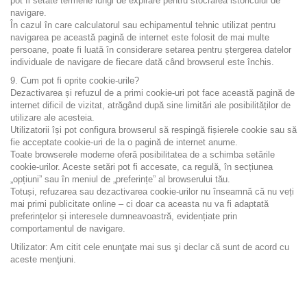
pot fi setate termene lungi de expirare pentru stocrarea istoricului de
navigare.
În cazul în care calculatorul sau echipamentul tehnic utilizat pentru
navigarea pe această pagină de internet este folosit de mai multe
persoane, poate fi luată în considerare setarea pentru ștergerea datelor
individuale de navigare de fiecare dată când browserul este închis.
9. Cum pot fi oprite cookie-urile?
Dezactivarea și refuzul de a primi cookie-uri pot face această pagină de
internet dificil de vizitat, atrăgând după sine limitări ale posibilităților de
utilizare ale acesteia.
Utilizatorii își pot configura browserul să respingă fișierele cookie sau să
fie acceptate cookie-uri de la o pagină de internet anume.
Toate browserele moderne oferă posibilitatea de a schimba setările
cookie-urilor. Aceste setări pot fi accesate, ca regulă, în secțiunea
„opțiuni” sau în meniul de „preferințe” al browserului tău.
Totuși, refuzarea sau dezactivarea cookie-urilor nu înseamnă că nu veți
mai primi publicitate online – ci doar ca aceasta nu va fi adaptată
preferințelor și interesele dumneavoastră, evidențiate prin
comportamentul de navigare.
Utilizator: Am citit cele enunţate mai sus şi declar că sunt de acord cu
aceste menţiuni.