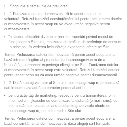
III. Scopurile și temeiurile de prelucrării
III. 1 Furnizarea datelor dumneavoastră în acest scop este
voluntară. Refuzul furnizării consimțământului pentru prelucrarea datelor
dumneavoastră în acest scop nu va avea urmări negative pentru
dumneavoastră.
în scopul efectuării diverselor analize, raportări privind modul de
funcționare a Site-ului, realizarea de profiluri de preferinţe de consum,
în principal, în vederea îmbunătăţiri experienței oferite pe Site.
Temei: Prelucrarea datelor dumneavoastră pentru acest scop are la
bază interesul legitim al proprietarului businessgrowup.ro de a
îmbunătății permanent experiența clienților pe Site. Furnizarea datelor
dumneavoastră în acest scop este voluntară. Refuzul furnizării datelor
pentru acest scop nu va avea urmări negative pentru dumneavoastră.
III.2. Dacă sunteți vizitator al Site-ului, businessgrowup.ro prelucrează
datele dumneavoastră cu caracter personal astfel:
pentru activităţi de marketing, respectiv pentru transmiterea, prin
intermediul mijloacelor de comunicare la distanţă (e-mail, sms), de
comunicări comerciale privind produsele şi serviciile oferite de
businessgrowup.ro, prin intermediul Site-ului.
Temei: Prelucrarea datelor dumneavoastră pentru acest scop are la
bază consimțământul dumneavoastră, dacă alegeți să-l furnizați.