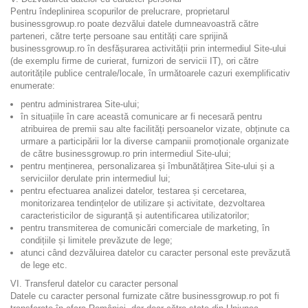
Pentru îndeplinirea scopurilor de prelucrare, proprietarul
businessgrowup.ro poate dezvălui datele dumneavoastră către
parteneri, către terțe persoane sau entități care sprijină
businessgrowup.ro în desfășurarea activității prin intermediul Site-ului
(de exemplu firme de curierat, furnizori de servicii IT), ori către
autoritățile publice centrale/locale, în următoarele cazuri exemplificativ
enumerate:
pentru administrarea Site-ului;
în situațiile în care această comunicare ar fi necesară pentru
atribuirea de premii sau alte facilități persoanelor vizate, obținute ca
urmare a participării lor la diverse campanii promoționale organizate
de către businessgrowup.ro prin intermediul Site-ului;
pentru menținerea, personalizarea și îmbunătățirea Site-ului și a
serviciilor derulate prin intermediul lui;
pentru efectuarea analizei datelor, testarea și cercetarea,
monitorizarea tendințelor de utilizare și activitate, dezvoltarea
caracteristicilor de siguranță și autentificarea utilizatorilor;
pentru transmiterea de comunicări comerciale de marketing, în
condițiile și limitele prevăzute de lege;
atunci când dezvăluirea datelor cu caracter personal este prevăzută
de lege etc.
VI. Transferul datelor cu caracter personal
Datele cu caracter personal furnizate către businessgrowup.ro pot fi