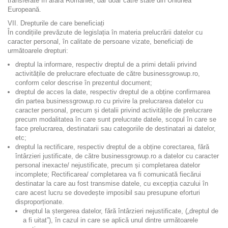
transferate în afara României, dar doar către state din Uniunea
Europeană.
VII. Drepturile de care beneficiați
În condițiile prevăzute de legislația în materia prelucrării datelor cu
caracter personal, în calitate de persoane vizate, beneficiați de
următoarele drepturi:
dreptul la informare, respectiv dreptul de a primi detalii privind
activitățile de prelucrare efectuate de către businessgrowup.ro,
conform celor descrise în prezentul document;
dreptul de acces la date, respectiv dreptul de a obține confirmarea
din partea businessgrowup.ro cu privire la prelucrarea datelor cu
caracter personal, precum și detalii privind activitățile de prelucrare
precum modalitatea în care sunt prelucrate datele, scopul în care se
face prelucrarea, destinatarii sau categoriile de destinatari ai datelor,
etc;
dreptul la rectificare, respectiv dreptul de a obține corectarea, fără
întârzieri justificate, de către businessgrowup.ro a datelor cu caracter
personal inexacte/ nejustificate, precum și completarea datelor
incomplete; Rectificarea/ completarea va fi comunicată fiecărui
destinatar la care au fost transmise datele, cu excepția cazului în
care acest lucru se dovedește imposibil sau presupune eforturi
disproporționate.
dreptul la ștergerea datelor, fără întârzieri nejustificate, („dreptul de
a fi uitat”), în cazul in care se aplică unul dintre următoarele