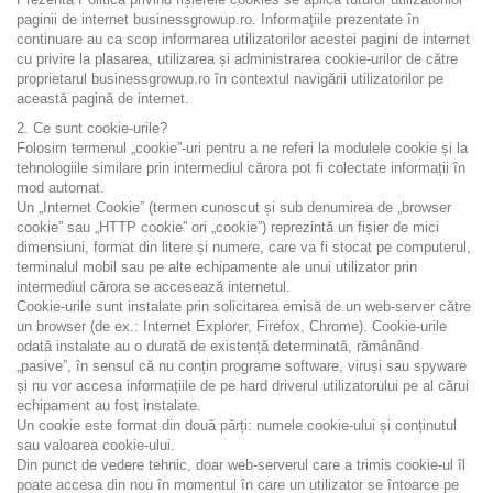
paginii de internet businessgrowup.ro. Informațiile prezentate în
continuare au ca scop informarea utilizatorilor acestei pagini de internet
cu privire la plasarea, utilizarea și administrarea cookie-urilor de către
proprietarul businessgrowup.ro în contextul navigării utilizatorilor pe
această pagină de internet.
2. Ce sunt cookie-urile?
Folosim termenul „cookie”-uri pentru a ne referi la modulele cookie și la
tehnologiile similare prin intermediul cărora pot fi colectate informații în
mod automat.
Un „Internet Cookie” (termen cunoscut și sub denumirea de „browser
cookie” sau „HTTP cookie” ori „cookie”) reprezintă un fișier de mici
dimensiuni, format din litere și numere, care va fi stocat pe computerul,
terminalul mobil sau pe alte echipamente ale unui utilizator prin
intermediul cărora se accesează internetul.
Cookie-urile sunt instalate prin solicitarea emisă de un web-server către
un browser (de ex.: Internet Explorer, Firefox, Chrome). Cookie-urile
odată instalate au o durată de existență determinată, rămânând
„pasive”, în sensul că nu conțin programe software, viruși sau spyware
și nu vor accesa informațiile de pe hard driverul utilizatorului pe al cărui
echipament au fost instalate.
Un cookie este format din două părți: numele cookie-ului și conținutul
sau valoarea cookie-ului.
Din punct de vedere tehnic, doar web-serverul care a trimis cookie-ul îl
poate accesa din nou în momentul în care un utilizator se întoarce pe