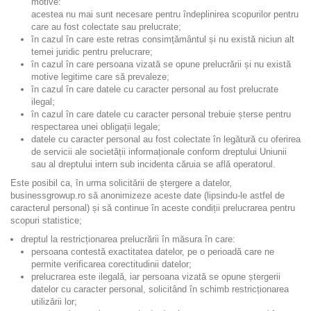
motive:
acestea nu mai sunt necesare pentru îndeplinirea scopurilor pentru
care au fost colectate sau prelucrate;
în cazul în care este retras consimțământul și nu există niciun alt
temei juridic pentru prelucrare;
în cazul în care persoana vizată se opune prelucrării și nu există
motive legitime care să prevaleze;
în cazul în care datele cu caracter personal au fost prelucrate
ilegal;
în cazul în care datele cu caracter personal trebuie șterse pentru
respectarea unei obligații legale;
datele cu caracter personal au fost colectate în legătură cu oferirea
de servicii ale societății informaționale conform dreptului Uniunii
sau al dreptului intern sub incidenta căruia se află operatorul.
Este posibil ca, în urma solicitării de ștergere a datelor,
businessgrowup.ro să anonimizeze aceste date (lipsindu-le astfel de
caracterul personal) și să continue în aceste condiții prelucrarea pentru
scopuri statistice;
dreptul la restricționarea prelucrării în măsura în care:
persoana contestă exactitatea datelor, pe o perioadă care ne
permite verificarea corectitudinii datelor;
prelucrarea este ilegală, iar persoana vizată se opune ștergerii
datelor cu caracter personal, solicitând în schimb restricționarea
utilizării lor;