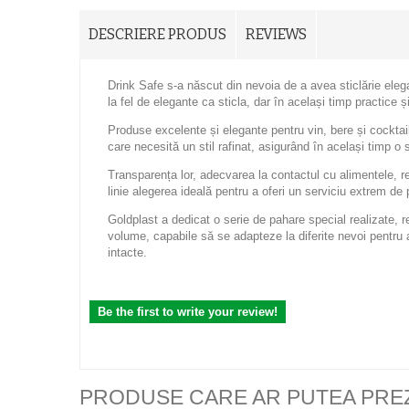
DESCRIERE PRODUS
REVIEWS
Drink Safe s-a născut din nevoia de a avea sticlărie elega
la fel de elegante ca sticla, dar în același timp practice ș
Produse excelente și elegante pentru vin, bere și cocktail
care necesită un stil rafinat, asigurând în același timp o 
Transparența lor, adecvarea la contactul cu alimentele, re
linie alegerea ideală pentru a oferi un serviciu extrem de p
Goldplast a dedicat o serie de pahare special realizate, re
volume, capabile să se adapteze la diferite nevoi pentru a
intacte.
Be the first to write your review!
PRODUSE CARE AR PUTEA PRE