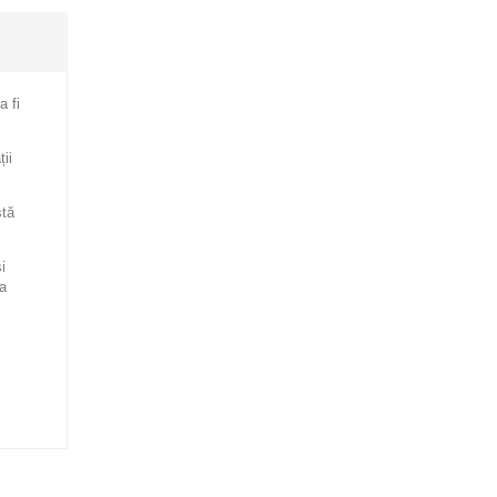
a fi
ii
stă
i
ma