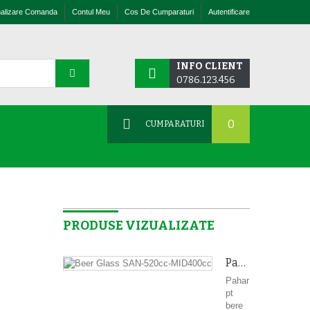
nalizare Comanda
Contul Meu
Cos De Cumparaturi
Autentificare
INFO CLIENT
0786.123.456
0
CUMPARATURI
PRODUSE VIZUALIZATE
Pahar Pt Bere...
Pahar
pt
bere