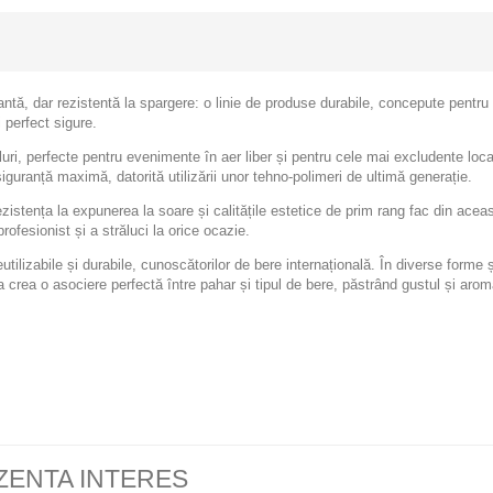
ntă, dar rezistentă la spargere: o linie de produse durabile, concepute pentru 
i perfect sigure.
uri, perfecte pentru evenimente în aer liber și pentru cele mai excludente locaț
siguranță maximă, datorită utilizării unor tehno-polimeri de ultimă generație.
zistența la expunerea la soare și calitățile estetice de prim rang fac din acea
rofesionist și a străluci la orice ocazie.
utilizabile și durabile, cunoscătorilor de bere internațională. În diverse forme ș
 crea o asociere perfectă între pahar și tipul de bere, păstrând gustul și aro
ZENTA INTERES