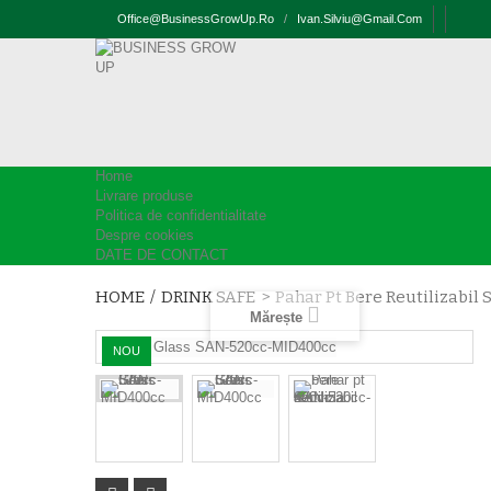
Office@businessGrowUp.ro
/
Ivan.silviu@gmail.com
Home
Livrare produse
Politica de confidentialitate
Despre cookies
DATE DE CONTACT
HOME
/
DRINK SAFE
>
Pahar Pt Bere Reutilizabi
Mărește
NOU