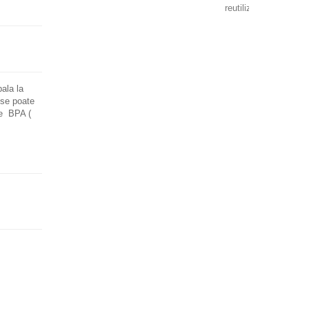
reutilizabil...
ala la
 se poate
ne BPA (