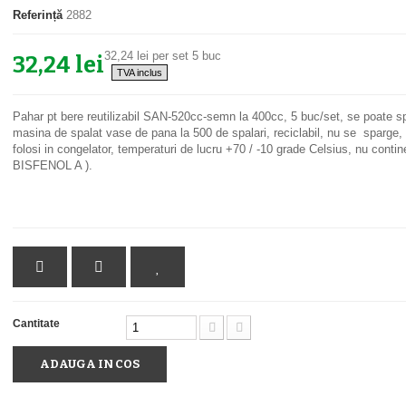
Referință
2882
32,24 lei
per set 5 buc
32,24 lei
TVA inclus
Pahar pt bere reutilizabil SAN-520cc-semn la 400cc, 5 buc/set, se poate sp
masina de spalat vase de pana la 500 de spalari, reciclabil, nu se sparge,
folosi in congelator, temperaturi de lucru +70 / -10 grade Celsius, nu conti
BISFENOL A ).
Cantitate
ADAUGA IN COS